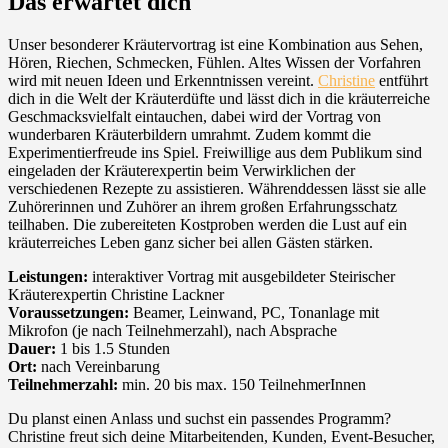
Das erwartet dich
Unser besonderer Kräutervortrag ist eine Kombination aus Sehen,
Hören, Riechen, Schmecken, Fühlen. Altes Wissen der Vorfahren
wird mit neuen Ideen und Erkenntnissen vereint.
Christine
entführt
dich in die Welt der Kräuterdüfte und lässt dich in die kräuterreiche
Geschmacksvielfalt eintauchen, dabei wird der Vortrag von
wunderbaren Kräuterbildern umrahmt. Zudem kommt die
Experimentierfreude ins Spiel. Freiwillige aus dem Publikum sind
eingeladen der Kräuterexpertin beim Verwirklichen der
verschiedenen Rezepte zu assistieren. Währenddessen lässt sie alle
Zuhörerinnen und Zuhörer an ihrem großen Erfahrungsschatz
teilhaben. Die zubereiteten Kostproben werden die Lust auf ein
kräuterreiches Leben ganz sicher bei allen Gästen stärken.
Leistungen:
interaktiver Vortrag mit ausgebildeter Steirischer
Kräuterexpertin Christine Lackner
Voraussetzungen:
Beamer, Leinwand, PC, Tonanlage mit
Mikrofon (je nach Teilnehmerzahl), nach Absprache
Dauer:
1 bis 1.5 Stunden
Ort:
nach Vereinbarung
Teilnehmerzahl:
min. 20 bis max. 150 TeilnehmerInnen
Du planst einen Anlass und suchst ein passendes Programm?
Christine freut sich deine Mitarbeitenden, Kunden, Event-Besucher,